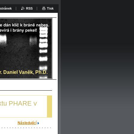
stránek
RSS
Tisk
at:
. Daniel Vaněk, Ph.D.
jektu PHARE v
Následující