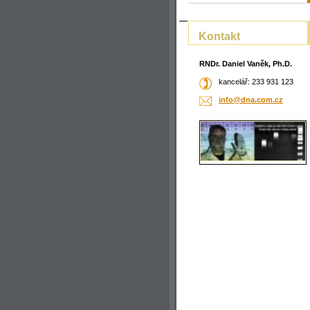
Kontakt
RNDr. Daniel Vaněk, Ph.D.
kancelář: 233 931 123
info@dna
.com.cz