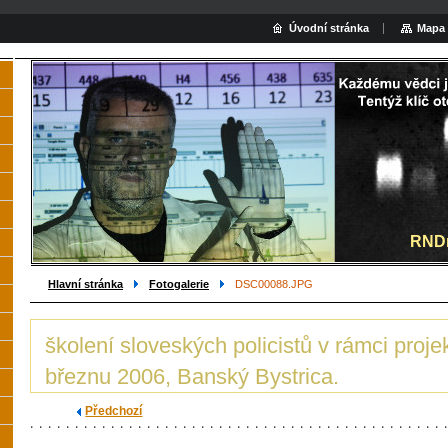
Úvodní stránka
Mapa 
Hled
RNDr
Hlavní stránka
Fotogalerie
DSC00088.JPG
školení sloveských policistů v rámci pro
březnu 2006, Banský Bystrica.
Předchozí