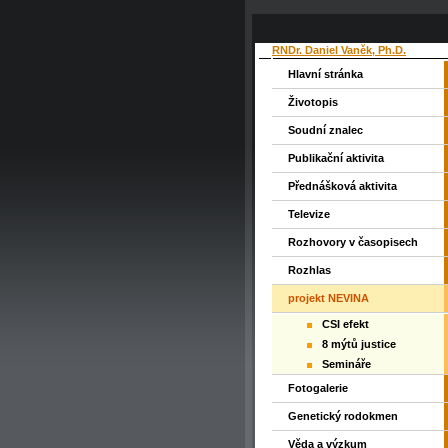
RNDr. Daniel Vaněk, Ph.D.
Hlavní stránka
Životopis
Soudní znalec
Publikační aktivita
Přednášková aktivita
Televize
Rozhovory v časopisech
Rozhlas
projekt NEVINA
CSI efekt
8 mýtů justice
Semináře
Fotogalerie
Genetický rodokmen
Věda a výzkum