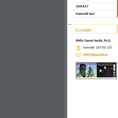
ODKAZY
Kalendář akcí
Kontakt
RNDr. Daniel Vaněk, Ph.D.
kancelář: 233 931 123
info@dna
.com.cz