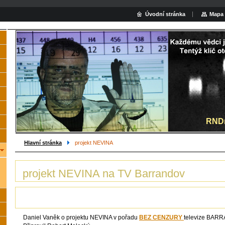
Úvodní stránka
Mapa 
Hled
RNDr
Hlavní stránka
projekt NEVINA
projekt NEVINA na TV Barrandov
Daniel Vaněk o projektu NEVINA v pořadu
BEZ CENZURY
televize BARR