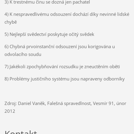
3) K trestnému činu se dozná jen pachatel
4) K nespravedlivému odsouzení dochází díky nevinné lidské
chybě
5) Nejlepší svědectví poskytuje očitý svědek
6) Chybná prvoinstanční odsouzení jsou korigována u
odvolacího soudu
7) Jakékoli zpochybňování rozsudku je zneuctěním oběti
8) Problémy justičního systému jsou napraveny odborníky
Zdroj: Daniel Vaněk, Falešná spravedlnost, Vesmír 91, únor
2012
Kontakt