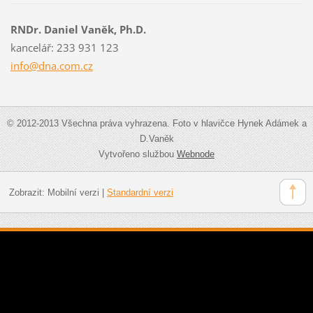
RNDr. Daniel Vaněk, Ph.D.
kancelář: 233 931 123
info@dna
.com.cz
© 2012-2013 Všechna práva vyhrazena. Foto v hlavičce Hynek Adámek a
D.Vaněk
Vytvořeno službou
Webnode
Zobrazit:
Mobilní verzi
|
Standardní verzi