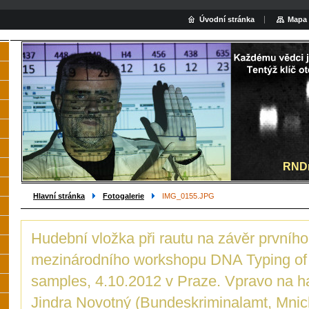
Úvodní stránka
Mapa 
Hled
RNDr
Hlavní stránka
Fotogalerie
IMG_0155.JPG
Hudební vložka při rautu na závěr prvníh
mezinárodního workshopu DNA Typing of
samples, 4.10.2012 v Praze. Vpravo na h
Jindra Novotný (Bundeskriminalamt, Mnic