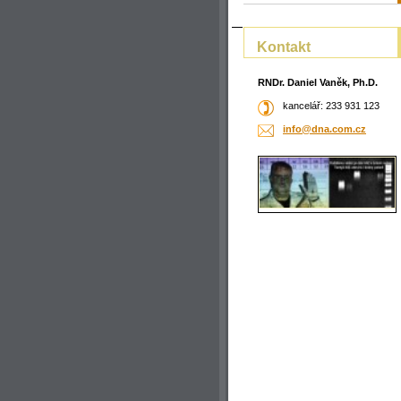
Kontakt
RNDr. Daniel Vaněk, Ph.D.
kancelář: 233 931 123
info@dna
.com.cz