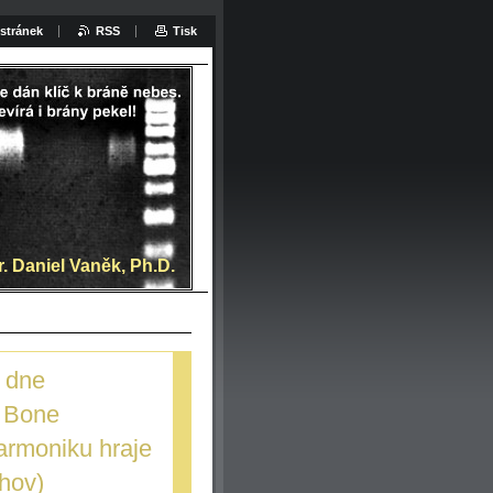
stránek
RSS
Tisk
at:
. Daniel Vaněk, Ph.D.
o dne
 Bone
armoniku hraje
hov)