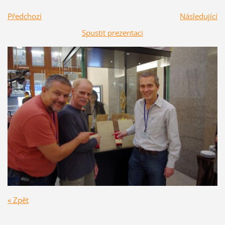
Předchozí
Následující
Spustit prezentaci
« Zpět