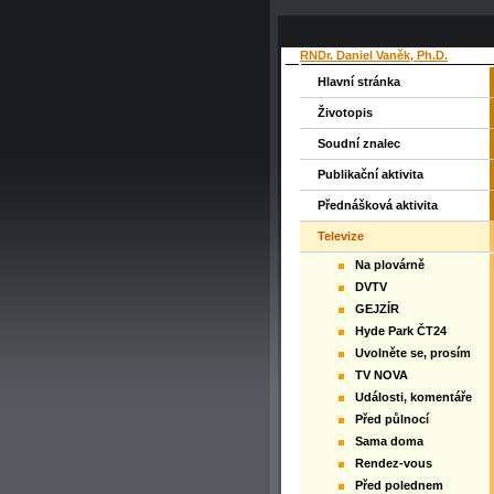
RNDr. Daniel Vaněk, Ph.D.
Hlavní stránka
Životopis
Soudní znalec
Publikační aktivita
Přednášková aktivita
Televize
Na plovárně
DVTV
GEJZÍR
Hyde Park ČT24
Uvolněte se, prosím
TV NOVA
Události, komentáře
Před půlnocí
Sama doma
Rendez-vous
Před polednem