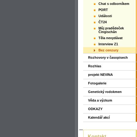
Chat s odborníkem
PORT
Události
ČT24
Můj pradědeček
Čingischán
Těla nevydávat
Interview Z1
Bez cenzury
Rozhovory v časopisech
Rozhlas
projekt NEVINA
Fotogalerie
Genetický rodokmen
Věda a výzkum
ODKAZY
Kalendář akcí
Kontakt