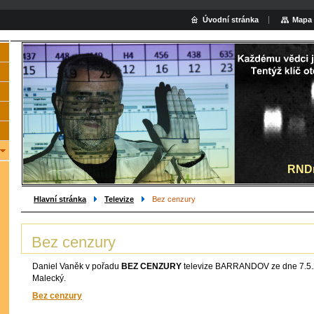
Úvodní stránka
Mapa 
Hled
RNDr
Hlavní stránka
Televize
Bez cenzury
Bez cenzury
Daniel Vaněk v pořadu
BEZ CENZURY
televize BARRANDOV ze dne 7.5.2
Malecký.
Bez cenzury