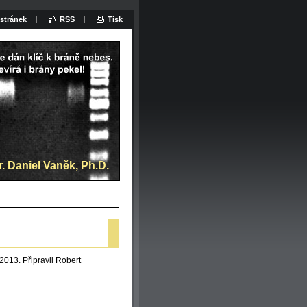
stránek
RSS
Tisk
at:
. Daniel Vaněk, Ph.D.
013. Připravil Robert